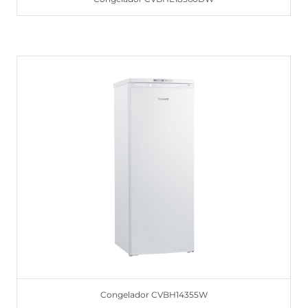
Congelador CVBH14355W