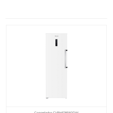
Congelador CVBHE18560DW