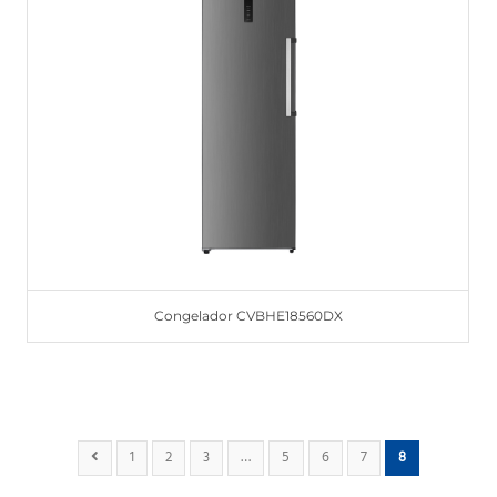
Congelador CVBHE18560DX
1
2
3
…
5
6
7
8