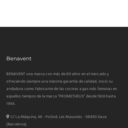
Benavent
BENAVENT una marca con más de 80 años en el mercado y
ofreciendo siempre una máxima garantía de calidad, inicio su
andadura como fabricante de las cocinas a gas más famosas en
aquellos tiempos de la marca “PROMETHEUS” desde 1926 hasta
1944.
C/ La Máquina, 46 - Pol.Ind. Les Massotes - 08850 Gava
(Barcelona)