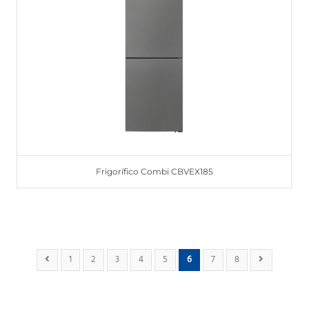
Frigorífico Combi CBVEX185
1
2
3
4
5
6
7
8