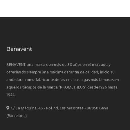
Benavent
BENAVENT una marca con más de 80 años en el mercado y
ofreciendo siempre una máxima garantía de calidad, inicio su
andadura como fabricante de las cocinas a gas más famosas en
aquellos tiempos de la marca “PROMETHEUS” desde 1926 hasta
1944.
C/ La Máquina, 46 - Pol.Ind. Les Massotes - 08850 Gava
(Barcelona)