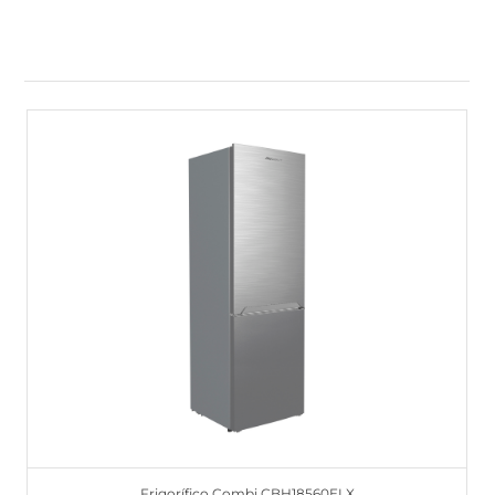
Frigorífico Combi CBH18560ELX