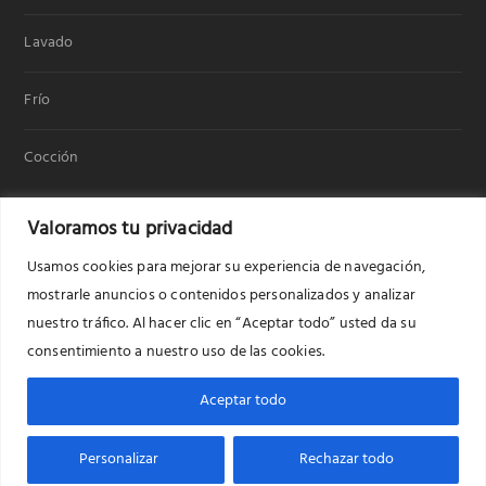
Lavado
Frío
Cocción
Valoramos tu privacidad
Usamos cookies para mejorar su experiencia de navegación,
mostrarle anuncios o contenidos personalizados y analizar
nuestro tráfico. Al hacer clic en “Aceptar todo” usted da su
consentimiento a nuestro uso de las cookies.
Copyright © 2020
Benavent electrodomésticos
Lavado
Frío
Cocción
Donde comprar
Aceptar todo
Servicio técnico
Tarifas servicio técnico
Sobre nosotros
Personalizar
Rechazar todo