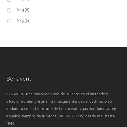
8 kg
(6)
9 kg
(2)
Benavent
BENAVENT una marca con más de 80 años en el mercado y
ofreciendo siempre una máxima garantía de calidad, inicio su
andadura como fabricante de las cocinas a gas más famosas en
aquellos tiempos de la marca “PROMETHEUS” desde 1926 hasta
1944.