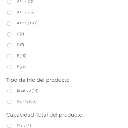
A++ / D
(1)
A++ / E
(2)
A+++ / D
(3)
C
(2)
D
(7)
E
(48)
F
(29)
Tipo de frío del producto
Estático
(44)
No Frost
(9)
Capacidad Total del producto
142 L
(4)