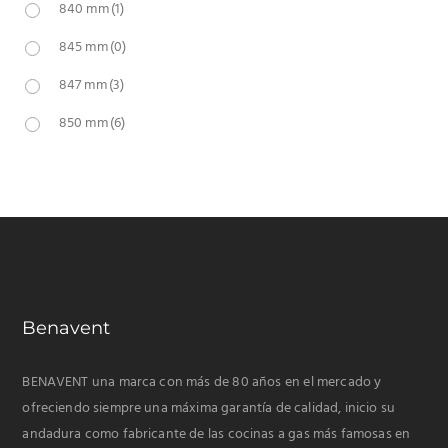
840 mm
(1)
845 mm
(0)
847 mm
(3)
850 mm
(6)
Benavent
BENAVENT una marca con más de 80 años en el mercado y
ofreciendo siempre una máxima garantía de calidad, inicio su
andadura como fabricante de las cocinas a gas más famosas en