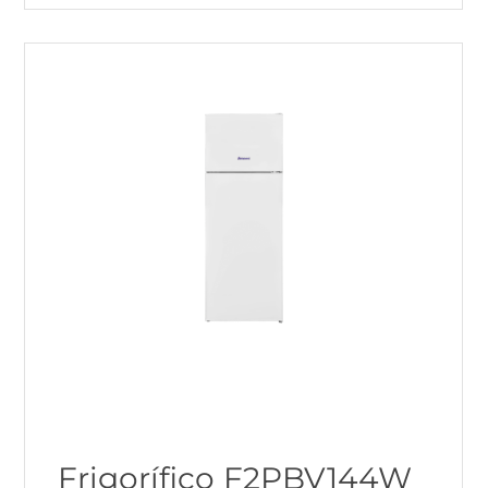
Frigorífico F2PBV144W