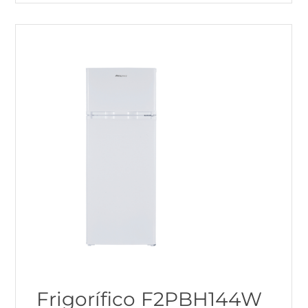
Frigorífico F2PBH144W