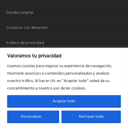
Donde comprar
Contacto con Benavent
Política de privacidad
Valoramos tu privacidad
Política de cookies
Usamos cookies para mejorar su experiencia de navegación,
mostrarle anuncios o contenidos personalizados y analizar
Lavado
nuestro tráfico. Al hacer clic en “Aceptar todo” usted da su
consentimiento a nuestro uso de las cookies.
Frío
Aceptar todo
Cocción
Personalizar
Rechazar todo